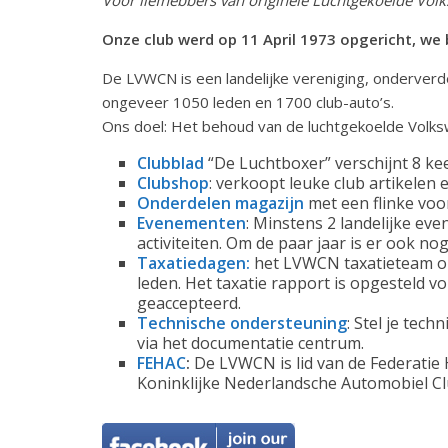
Onze club werd op 11 April 1973 opgericht, we b
De LVWCN is een landelijke vereniging, onderverd
ongeveer 1050 leden en 1700 club-auto’s.
Ons doel: Het behoud van de luchtgekoelde Volkswa
Clubblad
“De Luchtboxer” verschijnt 8 kee
Clubshop
: verkoopt leuke club artikele
Onderdelen magazijn
met een flinke voo
Evenementen
: Minstens 2 landelijke ev
activiteiten. Om de paar jaar is er ook no
Taxatiedagen:
het LVWCN taxatieteam org
leden. Het taxatie rapport is opgesteld v
geaccepteerd.
Technische ondersteuning
: Stel je tec
via het documentatie centrum.
FEHAC
:
De LVWCN is lid van de Federatie
Koninklijke Nederlandsche Automobiel Cl