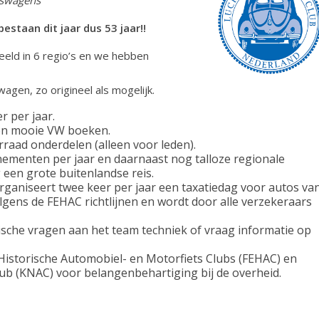
estaan dit jaar dus 53 jaar!!
eeld in 6 regio’s en we hebben
gen, zo origineel als mogelijk.
r per jaar.
n en mooie VW boeken.
rraad onderdelen (alleen voor leden).
enementen per jaar en daarnaast nog talloze regionale
g een grote buitenlandse reis.
aniseert twee keer per jaar een taxatiedag voor autos va
olgens de FEHAC richtlijnen en wordt door alle verzekeraars
hnische vragen aan het team techniek of vraag informatie op
 Historische Automobiel- en Motorfiets Clubs (FEHAC) en
ub (KNAC) voor belangenbehartiging bij de overheid.