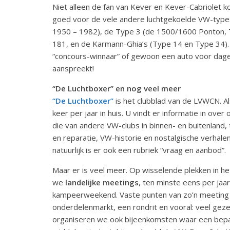
Niet alleen de fan van Kever en Kever-Cabriolet k
goed voor de vele andere luchtgekoelde VW-types,
1950 – 1982), de Type 3 (de 1500/1600 Ponton, TL
181, en de Karmann-Ghia’s (Type 14 en Type 34). D
“concours-winnaar” of gewoon een auto voor dageli
aanspreekt!
“De Luchtboxer” en nog veel meer
“De Luchtboxer”
is het clubblad van de LVWCN. Als 
keer per jaar in huis. U vindt er informatie in over 
die van andere VW-clubs in binnen- en buitenland, 
en reparatie, VW-historie en nostalgische verhalen
natuurlijk is er ook een rubriek “vraag en aanbod”.
Maar er is veel meer. Op wisselende plekken in he
we
landelijke meetings
, ten minste eens per jaa
kampeerweekend. Vaste punten van zo’n meeting 
onderdelenmarkt, een rondrit en vooral: veel gezel
organiseren we ook bijeenkomsten waar een bepaa