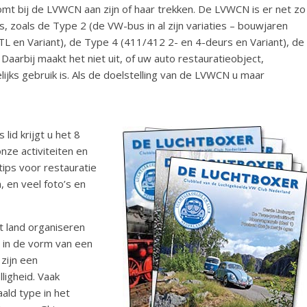
omt bij de LVWCN aan zijn of haar trekken. De LVWCN is er net zo
 zoals de Type 2 (de VW-bus in al zijn variaties – bouwjaren
 en Variant), de Type 4 (411/412 2- en 4-deurs en Variant), de
aarbij maakt het niet uit, of uw auto restauratieobject,
jks gebruik is. Als de doelstelling van de LVWCN u maar
lid krijgt u het 8
onze activiteiten en
tips voor restauratie
, en veel foto’s en
t land organiseren
r in de vorm van een
zijn een
ligheid. Vaak
ld type in het