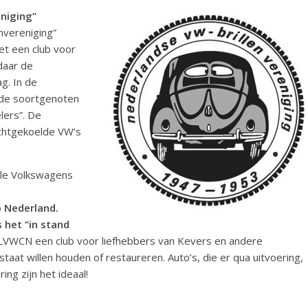
niging”
nvereniging”
et een club voor
daar de
g. In de
lde soortgenoten
lers”. De
uchtgekoelde VW’s
lle Volkswagens
 Nederland.
 het “in stand
LVWCN een club voor liefhebbers van Kevers en andere
 staat willen houden of restaureren. Auto’s, die er qua uitvoering,
ing zijn het ideaal!