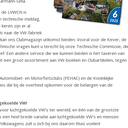
Karmann-Ghia.
t de LVWCN is
n technische middag,
keren zijn er al
s naar de VW-fabriek
 kan ons Clubmagazijn uitkomst bieden. Vooral voor de Kever, de
chnische vragen kunt u terecht bij onze Technische Commissie, di
ef. Een andere service die we kunnen bieden is het taxeren van
it een groot assortiment aan VW-boeken en Clubartikelen, tegen
 Automobiel- en Motorfietsclubs (FEHAC) en de Koninklijke
ies die bij de overheid opkomen voor de belangen van de
tgekoelde VW!
voor luchtgekoelde VW’s ter wereld; en één van de grootste
s een heel brede variatie aan luchtgekoelde VW’s en mensen
Volkswagens zult u zich bij ons daarom thuis voelen!