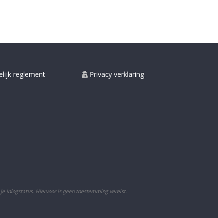
lijk reglement
Privacy verklaring
 je inlogstatus. Hiervoor is geen toestemming vereist.