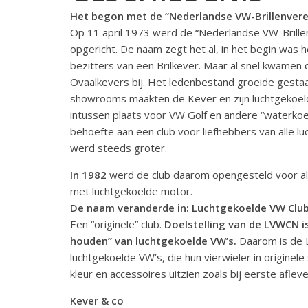
Het begon met de “Nederlandse VW-Brillenvere
Op 11 april 1973 werd de “Nederlandse VW-Brille
opgericht. De naam zegt het al, in het begin was h
bezitters van een Brilkever. Maar al snel kwamen 
Ovaalkevers bij. Het ledenbestand groeide gestaa
showrooms maakten de Kever en zijn luchtgekoe
intussen plaats voor VW Golf en andere “waterkoe
behoefte aan een club voor liefhebbers van alle l
werd steeds groter.
In 1982
werd de club daarom opengesteld voor a
met luchtgekoelde motor.
De naam veranderde in: Luchtgekoelde VW Club
Een “originele” club.
Doelstelling van de LVWCN is
houden” van luchtgekoelde VW’s.
Daarom is de 
luchtgekoelde VW’s, die hun vierwieler in originele
kleur en accessoires uitzien zoals bij eerste aflever
Kever & co