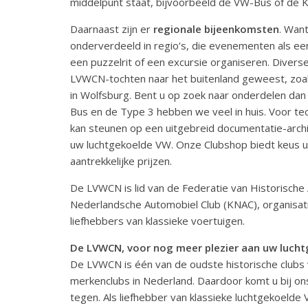
middelpunt staat, bijvoorbeeld de VW-Bus of de 
Daarnaast zijn er
regionale bijeenkomsten
. Wan
onderverdeeld in regio’s, die evenementen als ee
een puzzelrit of een excursie organiseren. Diverse 
LVWCN-tochten naar het buitenland geweest, zoal
in Wolfsburg. Bent u op zoek naar onderdelen dan
Bus en de Type 3 hebben we veel in huis. Voor te
kan steunen op een uitgebreid documentatie-archi
uw luchtgekoelde VW. Onze Clubshop biedt keus u
aantrekkelijke prijzen.
De LVWCN is lid van de Federatie van Historische
Nederlandsche Automobiel Club (KNAC), organisat
liefhebbers van klassieke voertuigen.
De LVWCN, voor nog meer plezier aan uw luch
De LVWCN is één van de oudste historische clubs 
merkenclubs in Nederland. Daardoor komt u bij on
tegen. Als liefhebber van klassieke luchtgekoelde 