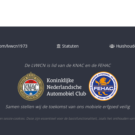
com/lvwcn1973
Statuten
Huishoude
De LVWCN is lid van de KNAC en de FEHAC
Samen stellen wij de toekomst van ons mobiele erfgoed veilig
 sessie-cookies. Deze zijn essentieel voor de basisfunctionaliteit, zoals het onthouden van